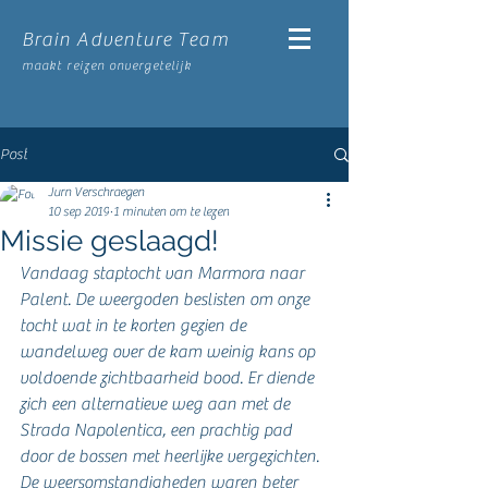
Brain Adventure Team
maakt reizen onvergetelijk
Post
Jurn Verschraegen
10 sep 2019
1 minuten om te lezen
Missie geslaagd!
Vandaag staptocht van Marmora naar 
Palent. De weergoden beslisten om onze 
tocht wat in te korten gezien de 
wandelweg over de kam weinig kans op 
voldoende zichtbaarheid bood. Er diende 
zich een alternatieve weg aan met de 
Strada Napolentica, een prachtig pad 
door de bossen met heerlijke vergezichten. 
De weersomstandigheden waren beter 