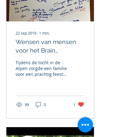
22 sep 2019
∙
1
min.
Wensen van mensen
voor het Brain
Adventure Team
Tijdens de tocht in de
Alpen zorgde een familie
voor een prachtig feest
ter ondersteuning van
het Brain Adventure
Team. Naast een mooi...
99
0
1