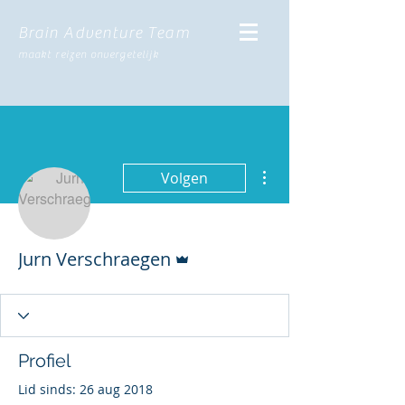
Brain Adventure Team
maakt reizen onvergetelijk
Meer acties
Volgen
Beheerder
Jurn Verschraegen
Profiel
Lid sinds: 26 aug 2018