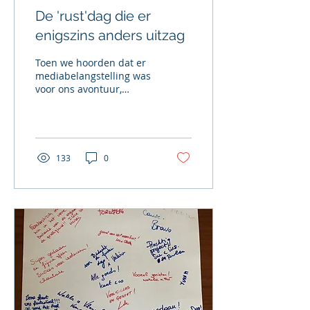
De 'rust'dag die er
enigszins anders uitzag
Toen we hoorden dat er
mediabelangstelling was
voor ons avontuur,
konden we niet beter
dan dit te plannen op
onze rustdag bij de...
133
0