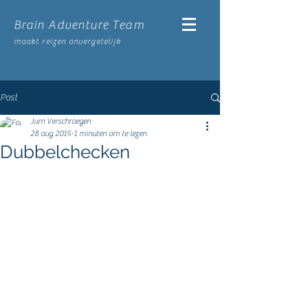
Brain Adventure Team
maakt reizen onvergetelijk
Post
Jurn Verschraegen
28 aug 2019
1 minuten om te lezen
Dubbelchecken