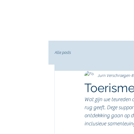
Brain Adventure Team
maakt reizen onvergetelijk
Alle posts
Jurn Verschraegen
8
Toerisme 
Wat zijn we tevreden 
rug geeft. Deze suppo
ontdekking gaan op di
inclusieve samenleving