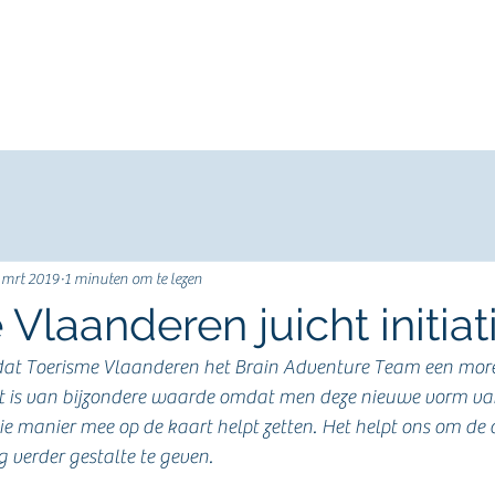
Startpagina
Nepal 2015
Italië 2019
Reisgids
Done
 mrt 2019
1 minuten om te lezen
Vlaanderen juicht initiat
dat Toerisme Vlaanderen het Brain Adventure Team een more
rt is van bijzondere waarde omdat men deze nieuwe vorm van
e manier mee op de kaart helpt zetten. Het helpt ons om de
 verder gestalte te geven.