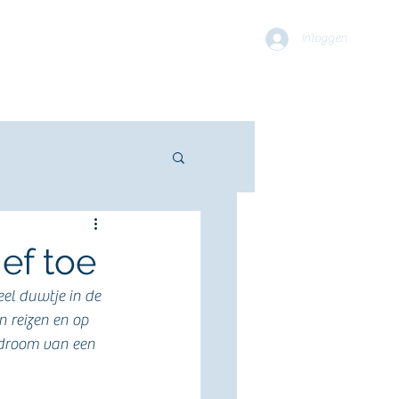
ren
In de Pers
Blog
Meer
Inloggen
ief toe
el duwtje in de 
 reizen en op 
 droom van een 